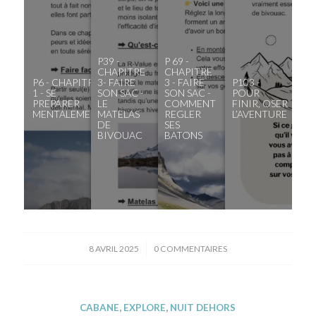
P39 -
P 69 -
CHAPITRE
CHAPITRE
P6 - CHAPITRE
3- FAIRE
3 - FAIRE
P103 -
1 - SE
SON SAC -
SON SAC -
POUR
PREPARER
LE
COMMENT
FINIR, OSER
MENTALEMENT
MATELAS
REGLER
L’AVENTURE
DE
SES
BIVOUAC
BATONS
/
8 AVRIL 2025
0 COMMENTAIRES
CABANE
,
EXPLORE
,
NUIT DEHORS