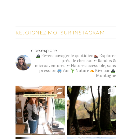
REJOIGNEZ MOI SUR INSTAGRAM !
cloe.explore
Ré-ensauvager le quotidien
Explorer
près de chez soi
➼ Randos &
microaventures
➼ Nature accessible, sans
pression
Van
Nature
Bivouac
Montagne