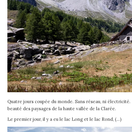
Quatre jours coupée du monde. Sans réseau, ni électricité. 
beauté des paysages de la haute vallée de la Clarée.
Le premier jour, il y a eu le lac Long et le lac Rond, (…)