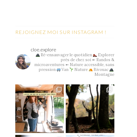
REJOIGNEZ MOI SUR INSTAGRAM !
cloe.explore
Ré-ensauvager le quotidien
Explorer
près de chez soi
➼ Randos &
microaventures
➼ Nature accessible, sans
pression
Van
Nature
Bivouac
Montagne