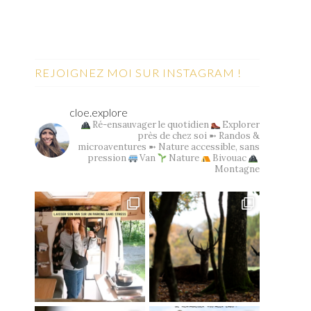
REJOIGNEZ MOI SUR INSTAGRAM !
cloe.explore
Ré-ensauvager le quotidien
Explorer
près de chez soi
➼ Randos &
microaventures
➼ Nature accessible, sans
pression
Van
Nature
Bivouac
Montagne